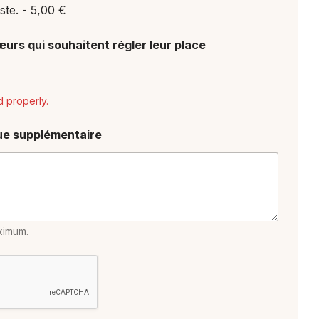
este. -
5,00 €
œurs qui souhaitent régler leur place
d properly.
ue supplémentaire
ximum.