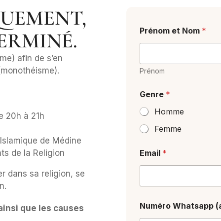
QUEMENT,
Prénom et Nom
*
TERMINÉ.
sme) afin de s’en
 (monothéisme).
Prénom
Genre
*
Homme
e 20h à 21h
Femme
é Islamique de Médine
ts de la Religion
Email
*
 dans sa religion, se
n.
Numéro Whatsapp (a
 ainsi que les causes