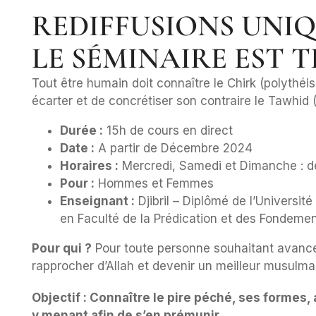
REDIFFUSIONS UNI
LE SÉMINAIRE EST 
Tout être humain doit connaître le Chirk (polythéi
écarter et de concrétiser son contraire le Tawhid
Durée :
15h de cours en direct
Date :
A partir de Décembre 2024
Horaires :
Mercredi, Samedi et Dimanche : d
Pour :
Hommes et Femmes
Enseignant :
Djibril – Diplômé de l’Universit
en Faculté de la Prédication et des Fondemen
Pour qui ?
Pour toute personne souhaitant avancer
rapprocher d’Allah et devenir un meilleur musulma
Objectif : Connaître le pire péché, ses formes,
y menant afin de s’en prémunir