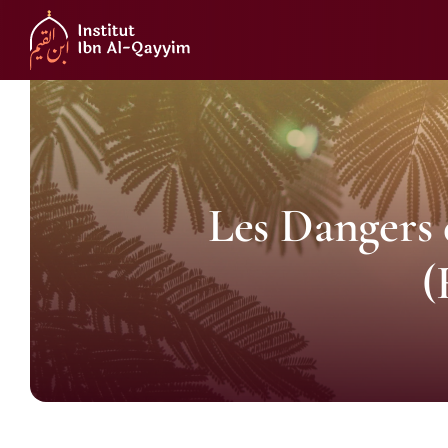
Passer
au
contenu
Les Dangers 
(